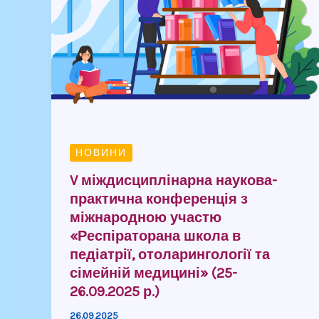
практична
конференція
з
міжнародною
участю
«Респіраторана
школа
в
НОВИНИ
педіатрії,
V міждисциплінарна наукова-
отоларингології
практична конференція з
та
міжнародною участю
сімейній
«Респіраторана школа в
медицині»
педіатрії, отоларингології та
сімейній медицині» (25-
(25-
26.09.2025 р.)
26.09.2025
р.)
26.09.2025