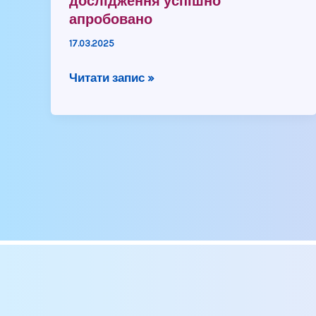
дослідження успішно
апробовано
17.03.2025
Читати запис »