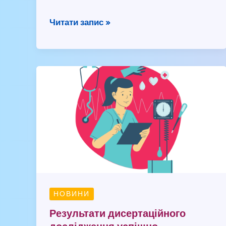
Читати запис »
Результати
дисертаційного
дослідження
успішно
апробовано
НОВИНИ
Результати дисертаційного