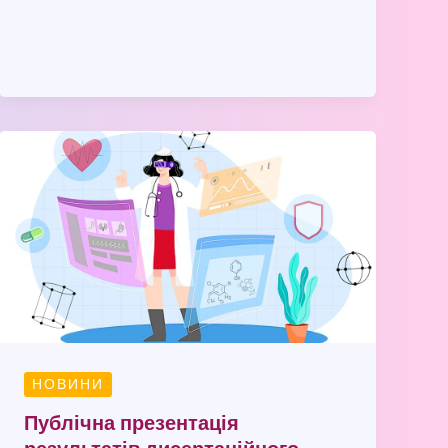
Публічна
презентація
результатів
дисертаційного
дослідження
НОВИНИ
Публічна презентація