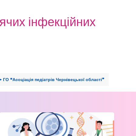
тячих інфекційних
➤ ГО ❝Асоціація педіатрів Чернівецької області❞
Інтелектуальні
змагання
серед