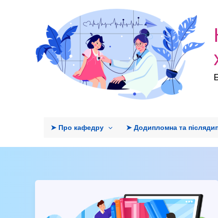
Перейти
до
вмісту
➤ Про кафедру
➤ Додипломна та післяди
V
міждисциплінарна
наукова-