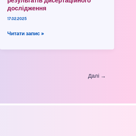
результатів дисертаційного
дослідження
17.02.2025
Читати запис »
Далі
→