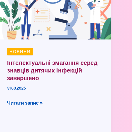
знавців
дитячих
інфекцій
завершено
НОВИНИ
Інтелектуальні змагання серед
знавців дитячих інфекцій
завершено
31.03.2025
Читати запис »