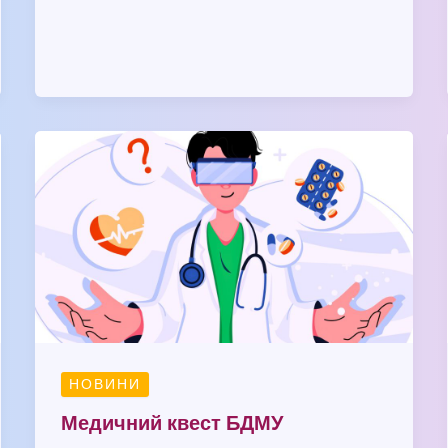
Медичний
квест
БДМУ
НОВИНИ
Медичний квест БДМУ