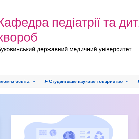
Кафедра педіатрії та ди
хвороб
Буковинський державний медичний університет
пломна освіта
➤ Студентське наукове товариство
Майбутнє
педіатрії:
молоді