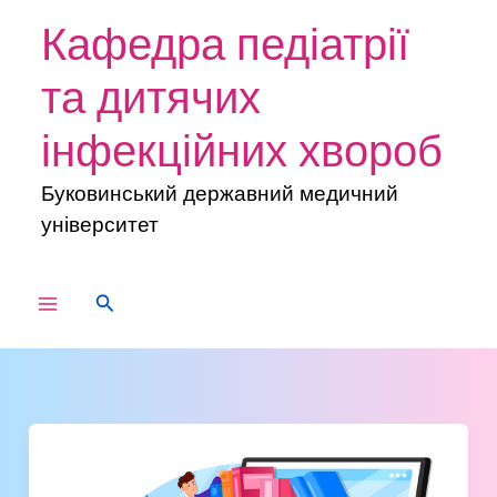
Перейти
Кафедра педіатрії
до
вмісту
та дитячих
інфекційних хвороб
Буковинський державний медичний
університет
MAIN
Пошук
MENU
V
міждисциплінарна