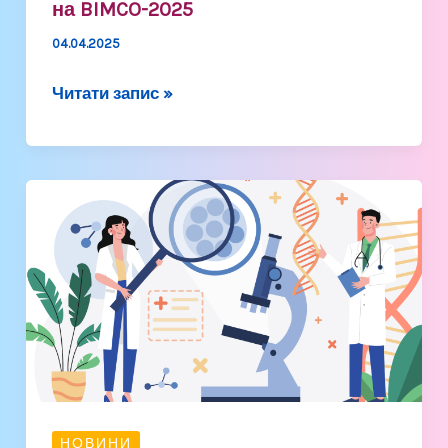
на BIMCO-2025
04.04.2025
Читати запис »
Інтелектуальні
змагання
серед
знавців
дитячих
інфекцій
завершено
НОВИНИ