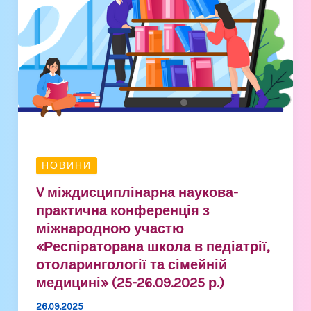
наукова-
практична
конференція
з
міжнародною
участю
«Респіраторана
школа
в
НОВИНИ
педіатрії,
V міждисциплінарна наукова-
отоларингології
практична конференція з
та
міжнародною участю
сімейній
«Респіраторана школа в педіатрії,
медицині»
отоларингології та сімейній
(25-
медицині» (25-26.09.2025 р.)
26.09.2025
26.09.2025