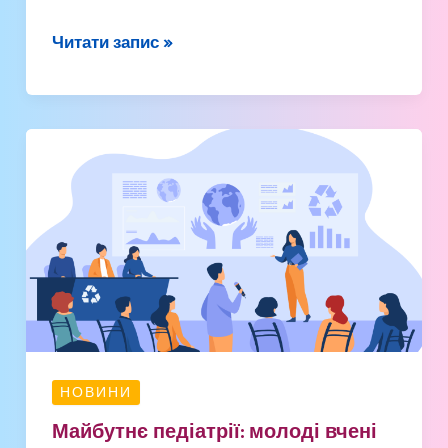
р.)
Читати запис »
Майбутнє
педіатрії:
молоді
вчені
на
BIMCO-
2025
НОВИНИ
Майбутнє педіатрії: молоді вчені